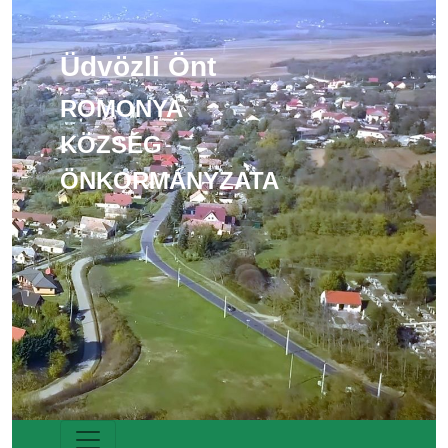
Üdvözli Önt
ROMONYA
KÖZSÉG
ÖNKORMÁNYZATA