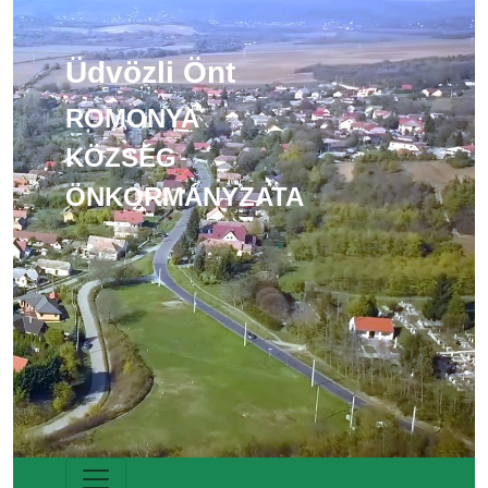
Üdvözli Önt
ROMONYA
KÖZSÉG
ÖNKORMÁNYZATA