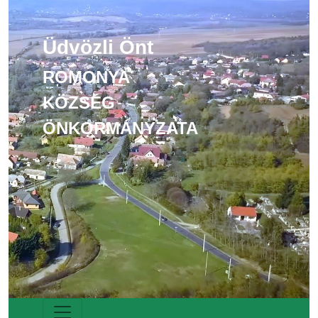
Üdvözli Önt
ROMONYA
KÖZSÉG
ÖNKORMÁNYZATA