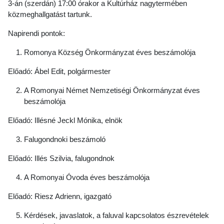
3-án (szerdán) 17:00 órakor a Kultúrház nagytermében
közmeghallgatást tartunk.
Napirendi pontok:
Romonya Község Önkormányzat éves beszámolója
Előadó: Ábel Edit, polgármester
A Romonyai Német Nemzetiségi Önkormányzat éves
beszámolója
Előadó: Illésné Jeckl Mónika, elnök
Falugondnoki beszámoló
Előadó: Illés Szilvia, falugondnok
A Romonyai Óvoda éves beszámolója
Előadó: Riesz Adrienn, igazgató
Kérdések, javaslatok, a faluval kapcsolatos észrevételek