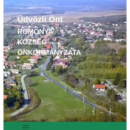
Üdvözli Önt
ROMONYA
KÖZSÉG
ÖNKORMÁNYZATA