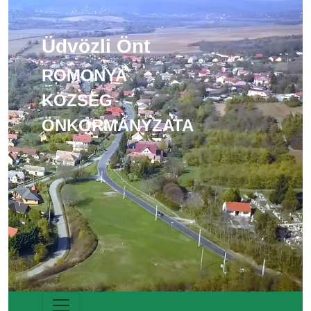
Üdvözli Önt
ROMONYA
KÖZSÉG
ÖNKORMÁNYZATA