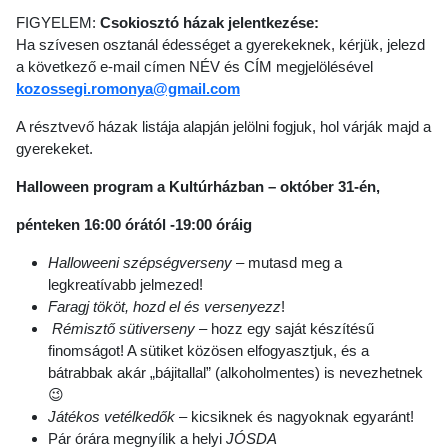
FIGYELEM:
Csokiosztó házak jelentkezése:
Ha szívesen osztanál édességet a gyerekeknek, kérjük, jelezd
a következő e-mail címen NÉV és CÍM megjelölésével
kozossegi.romonya@gmail.com
A résztvevő házak listája alapján jelölni fogjuk, hol várják majd a
gyerekeket.
Halloween program a Kultúrházban – október 31-én,
pénteken 16:00 órától -19:00 óráig
Halloweeni szépségverseny
– mutasd meg a
legkreatívabb jelmezed!
Faragj tököt, hozd el és versenyezz
!
Rémisztő sütiverseny
– hozz egy saját készítésű
finomságot! A sütiket közösen elfogyasztjuk, és a
bátrabbak akár „bájitallal” (alkoholmentes) is nevezhetnek
😉
Játékos vetélkedők
– kicsiknek és nagyoknak egyaránt!
Pár órára megnyílik a helyi
JÓSDA