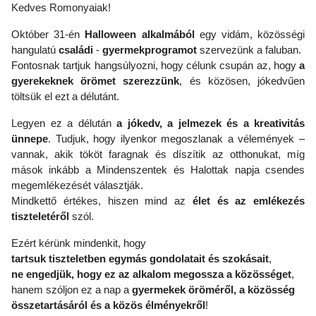
Kedves Romonyaiak!
Október 31-én
Halloween alkalmából
egy vidám, közösségi
hangulatú
családi
-
gyermekprogramot
szervezünk a faluban.
Fontosnak tartjuk hangsúlyozni, hogy célunk csupán az, hogy
a
gyerekeknek örömet szerezzünk
, és közösen, jókedvűen
töltsük el ezt a délutánt.
Legyen ez a délután
a jókedv, a jelmezek és a kreativitás
ünnepe
. Tudjuk, hogy ilyenkor megoszlanak a vélemények –
vannak, akik tököt faragnak és díszítik az otthonukat, míg
mások inkább a Mindenszentek és Halottak napja csendes
megemlékezését választják.
Mindkettő értékes, hiszen mind az
élet és az emlékezés
tiszteletéről
szól.
Ezért kérünk mindenkit, hogy
tartsuk tiszteletben egymás gondolatait és szokásait
,
ne engedjük, hogy ez az alkalom megossza a közösséget
,
hanem szóljon ez a nap a
gyermekek öröméről, a közösség
összetartásáról és a közös élményekről
!