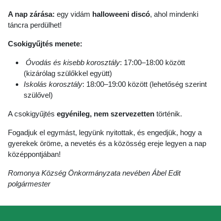
A nap zárása:
egy vidám
halloweeni discó
, ahol mindenki
táncra perdülhet!
Csokigyűjtés menete:
Óvodás és kisebb korosztály
: 17:00–18:00 között
(kizárólag szülőkkel együtt)
Iskolás korosztály
: 18:00–19:00 között (lehetőség szerint
szülővel)
A csokigyűjtés
egyénileg, nem szervezetten
történik.
Fogadjuk el egymást, legyünk nyitottak, és engedjük, hogy a
gyerekek öröme, a nevetés és a közösség ereje legyen a nap
középpontjában!
Romonya Község Önkormányzata nevében Ábel Edit
polgármester