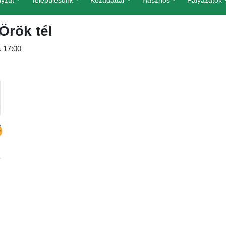
yzat
Településünk
Közadattár
Hasznos
Pályázatok
Örök tél
 17:00