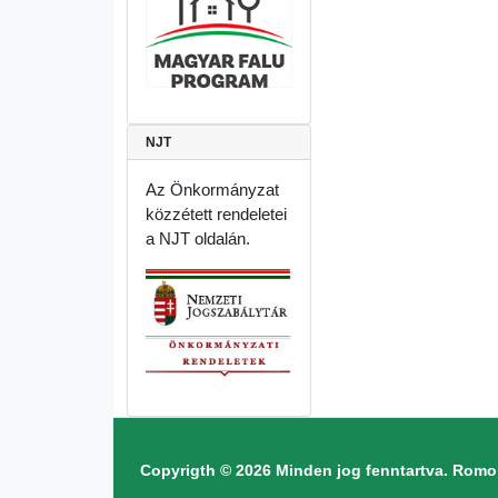
NJT
Az Önkormányzat
közzétett rendeletei
a NJT oldalán.
Copyrigth © 2026 Minden jog fenntartva. Ro