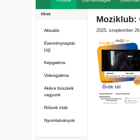
Főoldal
Elérhetőségek
Önkormán
Hírek
Moziklub: 
2025. szeptember 26.
Aktuális
Eseménynaptár
(új)
Képgaléria
Videógaléria
Akikre büszkék
vagyunk
Rólunk írták
Nyomtatványok