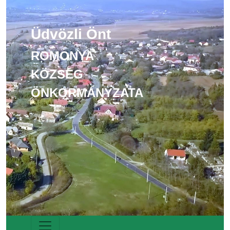
Üdvözli Önt
ROMONYA
KÖZSÉG
ÖNKORMÁNYZATA