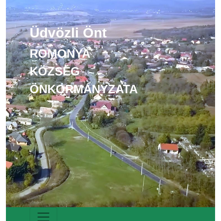
Üdvözli Önt
ROMONYA
KÖZSÉG
ÖNKORMÁNYZATA