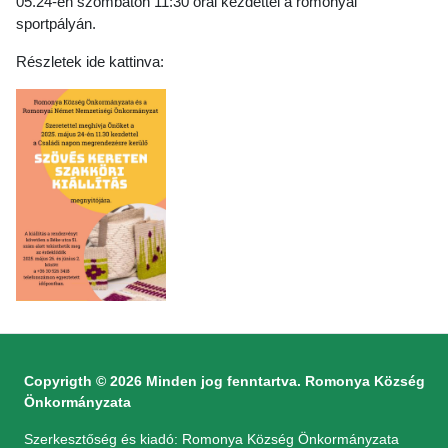
05.24-én szombaton 11:30 órai kezdettel a romonyai
sportpályán.
Részletek ide kattinva:
Copyrigth © 2026 Minden jog fenntartva. Romonya Község
Önkormányzata
Szerkesztőség és kiadó: Romonya Község Önkormányzata