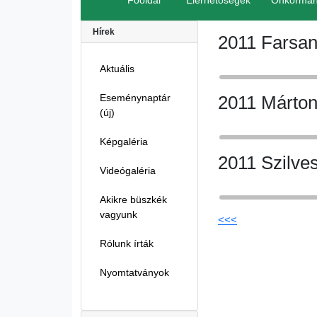
Főoldal
Elérhetőségek
Önkormán
Hírek
2011 Farsa
Aktuális
Eseménynaptár
2011 Márto
(új)
Képgaléria
2011 Szilves
Videógaléria
Akikre büszkék
vagyunk
<<<
Rólunk írták
Nyomtatványok