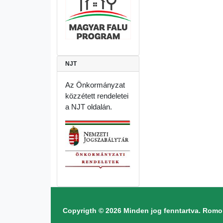
NJT
Az Önkormányzat
közzétett rendeletei
a NJT oldalán.
Copyrigth © 2026 Minden jog fenntartva. Ro