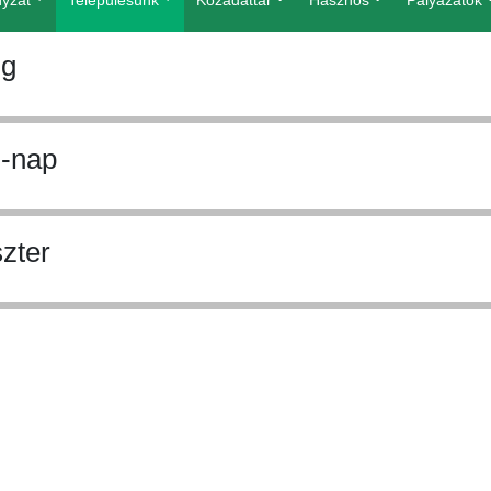
yzat
Településünk
Közadattár
Hasznos
Pályázatok
ng
n-nap
zter