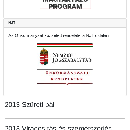
NJT
Az Önkormányzat közzétett rendeletei a NJT oldalán.
2013 Szüreti bál
2013 Virágosítás és szemétszedés