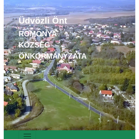
Üdvözli Önt
ROMONYA
KÖZSÉG
ÖNKORMÁNYZATA