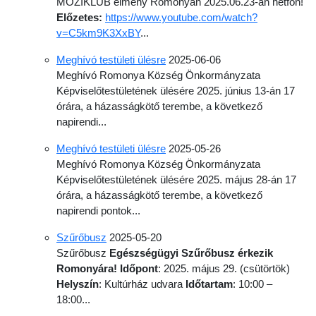
MOZIKLUB élmény Romonyán 2025.06.23-án hétfőn!
Előzetes:
https://www.youtube.com/watch?
v=C5km9K3XxBY
...
Meghívó testületi ülésre
2025-06-06
Meghívó Romonya Község Önkormányzata
Képviselő­testületének ülésére 2025. június 13-án 17
órára, a házasságkötő terembe, a következő
napirendi...
Meghívó testületi ülésre
2025-05-26
Meghívó Romonya Község Önkormányzata
Képviselő­testületének ülésére 2025. május 28-án 17
órára, a házasságkötő terembe, a következő
napirendi pontok...
Szűrőbusz
2025-05-20
Szűrőbusz
Egészségügyi Szűrőbusz érkezik
Romonyára!
Időpont
: 2025. május 29. (csütörtök)
Helyszín
: Kultúrház udvara
Időtartam
: 10:00 –
18:00...