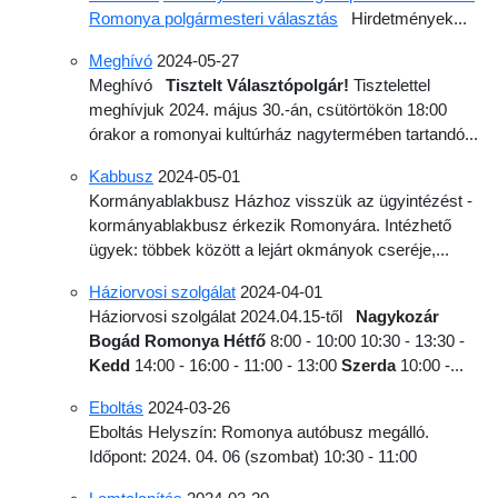
Romonya polgármesteri választás
Hirdetmények...
Meghívó
2024-05-27
Meghívó
Tisztelt Választópolgár!
Tisztelettel
meghívjuk 2024. május 30.-án, csütörtökön 18:00
órakor a romonyai kultúrház nagytermében tartandó...
Kabbusz
2024-05-01
Kormányablakbusz Házhoz visszük az ügyintézést -
kormányablakbusz érkezik Romonyára. Intézhető
ügyek: többek között a lejárt okmányok cseréje,...
Háziorvosi szolgálat
2024-04-01
Háziorvosi szolgálat 2024.04.15-től
Nagykozár
Bogád
Romonya
Hétfő
8:00 - 10:00 10:30 - 13:30 -
Kedd
14:00 - 16:00 - 11:00 - 13:00
Szerda
10:00 -...
Eboltás
2024-03-26
Eboltás Helyszín: Romonya autóbusz megálló.
Időpont: 2024. 04. 06 (szombat) 10:30 - 11:00