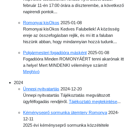
február 11-én 17:00 órára a díszterembe, a következő
napirendi pontok...
Romonyai kisOkos
2025-01-08
Romonyai kisOkos Kedves Falubeliek! A közösség
ereje az összefogásban rejlik, és mi itt a faluban
hiszünk abban, hogy mindannyian hozzá tudunk...
Polgármesteri fogadóóra másként
2025-01-08
Fogadóóra Minden ROMONYÁÉRT tenni akarónak itt
a helye! Mert MINDENKI véleménye számít!
Meghívó
2024
Ünnepi nyitvatartás
2024-12-20
Ünnepi nyitvatartás Tájékoztatás megváltozott
ügyfélfogadás rendjéről.
Tájékoztató megtekintése
...
Kéményseprő sormunka ütemterv Romonya
2024-
12-11
2025 évi kéményseprő sormunka közzététele