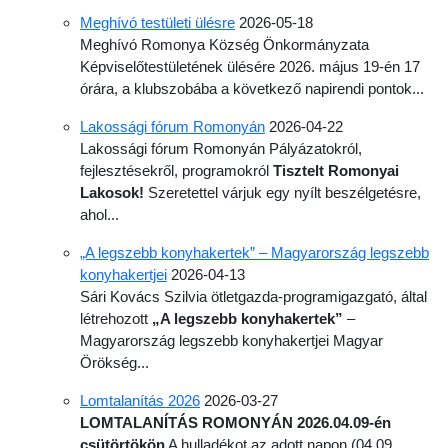
Meghívó testületi ülésre
2026-05-18
Meghívó Romonya Község Önkormányzata
Képviselő­testületének ülésére 2026. május 19-én 17
órára, a klubszobába a következő napirendi pontok...
Lakossági fórum Romonyán
2026-04-22
Lakossági fórum Romonyán Pályázatokról,
fejlesztésekről, programokról
Tisztelt Romonyai
Lakosok!
Szeretettel várjuk egy nyílt beszélgetésre,
ahol...
„A legszebb konyhakertek” – Magyarország legszebb
konyhakertjei
2026-04-13
Sári Kovács Szilvia ötletgazda-programigazgató, által
létrehozott
„A legszebb konyhakertek”
–
Magyarország legszebb konyhakertjei Magyar
Örökség...
Lomtalanítás 2026
2026-03-27
LOMTALANÍTÁS ROMONYÁN 2026.04.09-én
csütörtökön
A hulladékot az adott napon (04.09