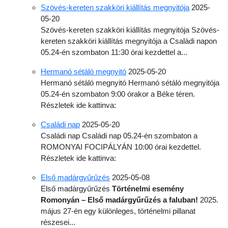
Szövés-kereten szakköri kiállítás megnyitója
2025-
05-20
Szövés-kereten szakköri kiállítás megnyitója Szövés-
kereten szakköri kiállítás megnyitója a Családi napon
05.24-én szombaton 11:30 órai kezdettel a...
Hermanó sétáló megnyitó
2025-05-20
Hermanó sétáló megnyitó Hermanó sétáló megnyitója
05.24-én szombaton 9:00 órakor a Béke téren.
Részletek ide kattinva:
Családi nap
2025-05-20
Családi nap Családi nap 05.24-én szombaton a
ROMONYAI FOCIPÁLYÁN 10:00 órai kezdettel.
Részletek ide kattinva:
Első madárgyűrűzés
2025-05-08
Első madárgyűrűzés
Történelmi esemény
Romonyán – Első madárgyűrűzés a faluban!
2025.
május 27-én egy különleges, történelmi pillanat
részesei...