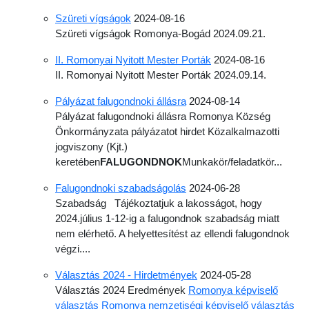
Szüreti vígságok
2024-08-16
Szüreti vígságok Romonya-Bogád 2024.09.21.
II. Romonyai Nyitott Mester Porták
2024-08-16
II. Romonyai Nyitott Mester Porták 2024.09.14.
Pályázat falugondnoki állásra
2024-08-14
Pályázat falugondnoki állásra Romonya Község
Önkormányzata pályázatot hirdet Közalkalmazotti
jogviszony (Kjt.)
keretében
FALUGONDNOK
Munkakör/feladatkör...
Falugondnoki szabadságolás
2024-06-28
Szabadság Tájékoztatjuk a lakosságot, hogy
2024.július 1-12-ig a falugondnok szabadság miatt
nem elérhető. A helyettesítést az ellendi falugondnok
végzi....
Választás 2024 - Hirdetmények
2024-05-28
Választás 2024 Eredmények
Romonya képviselő
választás
Romonya nemzetiségi képviselő választás