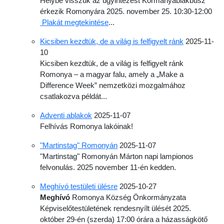
Helybe visszük az ügyintézést Kormányablakbusz
érkezik Romonyára 2025. november 25. 10:30-12:00
Plakát megtekintése
...
Kicsiben kezdtük, de a világ is felfigyelt ránk
2025-11-
10
Kicsiben kezdtük, de a világ is felfigyelt ránk
Romonya – a magyar falu, amely a „Make a
Difference Week” nemzetközi mozgalmához
csatlakozva példát...
Adventi ablakok
2025-11-07
Felhívás Romonya lakóinak!
"Martinstag" Romonyán
2025-11-07
"Martinstag" Romonyán Márton napi lampionos
felvonulás. 2025 november 11-én kedden.
Meghívó testületi ülésre
2025-10-27
Meghívó
Romonya Község Önkormányzata
Képviselő­testületének rendes
nyílt ülését 2025.
október 29-én (szerda) 17:00 órára a házasságkötő