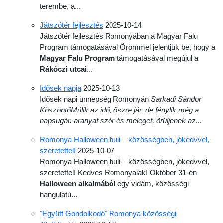
terembe, a...
Játszótér fejlesztés
2025-10-14
Játszótér fejlesztés Romonyában a Magyar Falu
Program támogatásával Örömmel jelentjük be, hogy a
Magyar Falu Program
támogatásával megújul a
Rákóczi utcai
...
Idősek napja
2025-10-13
Idősek napi ünnepség Romonyán
Sarkadi Sándor
KöszöntőMúlik az idő, őszre jár, de fénylik még a
napsugár. aranyat szór és meleget, örüljenek az
...
Romonya Halloween buli – közösségben, jókedvvel,
szeretettel!
2025-10-07
Romonya Halloween buli – közösségben, jókedvvel,
szeretettel! Kedves Romonyaiak! Október 31-én
Halloween alkalmából
egy vidám, közösségi
hangulatú...
"Együtt Gondolkodó" Romonya közösségi