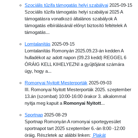
Szociális tűzifa támogatás helyi szabályai
2025-09-15
Szociális tűzifa támogatás helyi szabályai 2025 A
támogatásra vonatkozó általános szabályok A
támogatás elbírálásánál előnyt biztosító feltételek A
támogatás...
Lomtalanítás
2025-09-15
Lomtalanítás Romonyán 2025.09.23-án kedden A
hulladékot az adott napon (09.23 kedd) REGGEL 6
ÓRÁIG KELL KIHELYEZNI a gyűjtőjárat számára
úgy, hogy a...
Romonyai Nyitott Mesterporták
2025-09-03
III. Romonyai Nyitott Mesterporták 2025. szeptember
13.án (szombat) 10:00-16:00 órakor 3. alkalommal
nyitja meg kapuit a
Romonyai Nyitott
...
Sportnap
2025-08-29
Sportnap Romonyán A romonyai sportegyesület
sportnapot tart 2025 szeptember 6.-án 8:00 -12:00
óráig. Részletek az alábbi linken:
Plakát