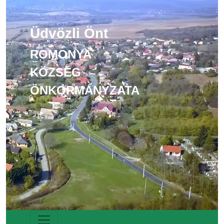
Üdvözli Önt
ROMONYA
KÖZSÉG
ÖNKORMÁNYZATA