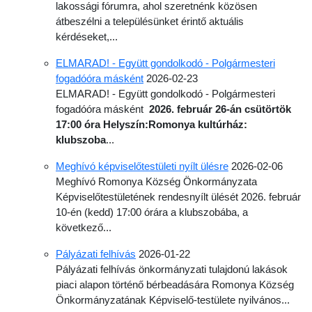
lakossági fórumra, ahol szeretnénk közösen
átbeszélni a településünket érintő aktuális
kérdéseket,...
ELMARAD! - Együtt gondolkodó - Polgármesteri
fogadóóra másként
2026-02-23
ELMARAD! - Együtt gondolkodó - Polgármesteri
fogadóóra másként
2026. február 26-án csütörtök
17:00 óra
Helyszín:
Romonya kultúrház:
klubszoba
...
Meghívó képviselőtestületi nyílt ülésre
2026-02-06
Meghívó Romonya Község Önkormányzata
Képviselő­testületének rendes
nyílt ülését 2026. február
10-én (kedd) 17:00 órára a klubszobába, a
következő...
Pályázati felhívás
2026-01-22
Pályázati felhívás önkormányzati tulajdonú lakások
piaci alapon történő bérbeadására Romonya Község
Önkormányzatának Képviselő-testülete nyilvános...