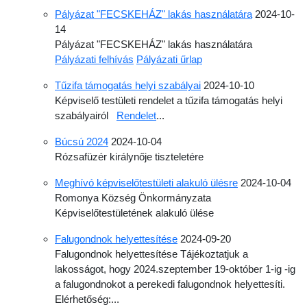
Pályázat "FECSKEHÁZ" lakás használatára
2024-10-
14
Pályázat "FECSKEHÁZ" lakás használatára
Pályázati felhívás
Pályázati űrlap
Tűzifa támogatás helyi szabályai
2024-10-10
Képviselő testületi rendelet a tűzifa támogatás helyi
szabályairól
Rendelet
...
Búcsú 2024
2024-10-04
Rózsafüzér királynője tiszteletére
Meghívó képviselőtestületi alakuló ülésre
2024-10-04
Romonya Község Önkormányzata
Képviselőtestületének alakuló ülése
Falugondnok helyettesítése
2024-09-20
Falugondnok helyettesítése Tájékoztatjuk a
lakosságot, hogy 2024.szeptember 19-október 1-ig -ig
a falugondnokot a perekedi falugondnok helyettesíti.
Elérhetőség:...