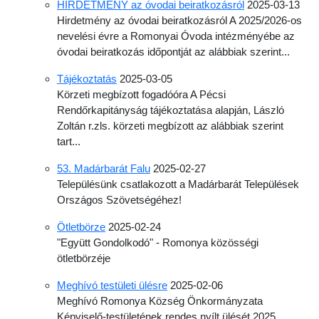
HIRDETMÉNY az óvodai beiratkozásról
2025-03-13
Hirdetmény az óvodai beiratkozásról A 2025/2026-os
nevelési évre a Romonyai Óvoda intézményébe az
óvodai beiratkozás időpontját az alábbiak szerint...
Tájékoztatás
2025-03-05
Körzeti megbízott fogadóóra A Pécsi
Rendőrkapitányság tájékoztatása alapján, László
Zoltán r.zls. körzeti megbízott az alábbiak szerint
tart...
53. Madárbarát Falu
2025-02-27
Településünk csatlakozott a Madárbarát Települések
Országos Szövetségéhez!
Ötletbörze
2025-02-24
"Együtt Gondolkodó" - Romonya közösségi
ötletbörzéje
Meghívó testületi ülésre
2025-02-06
Meghívó Romonya Község Önkormányzata
Képviselő-testületének rendes nyílt ülését 2025.