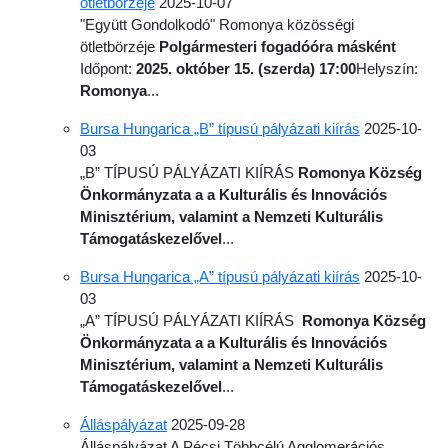
ötletbörzéje
2025-10-07
"Együtt Gondolkodó" Romonya közösségi
ötletbörzéje
Polgármesteri fogadóóra másként
Időpont:
2025. október 15. (szerda) 17:00
Helyszín:
Romonya
...
Bursa Hungarica „B” típusú pályázati kiírás
2025-10-
03
„B” TÍPUSÚ PÁLYÁZATI KIÍRÁS
Romonya Község
Önkormányzata a a Kulturális és Innovációs
Minisztérium, valamint a Nemzeti Kulturális
Támogatáskezelővel
...
Bursa Hungarica „A” típusú pályázati kiírás
2025-10-
03
„A” TÍPUSÚ PÁLYÁZATI KIÍRÁS
Romonya Község
Önkormányzata a a Kulturális és Innovációs
Minisztérium, valamint a Nemzeti Kulturális
Támogatáskezelővel
...
Álláspályázat
2025-09-28
Álláspályázat A Pécsi Többcélú Agglomerációs