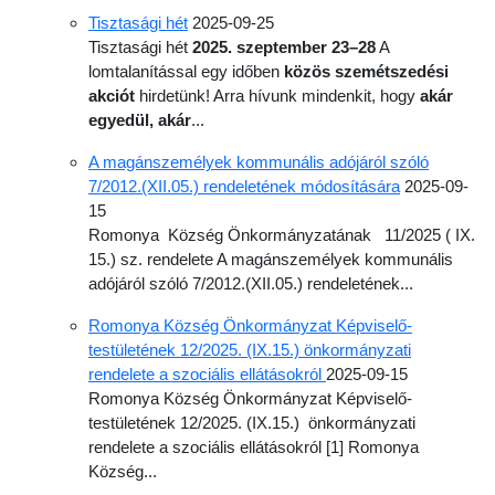
Tisztasági hét
2025-09-25
Tisztasági hét
2025. szeptember 23–28
A
lomtalanítással egy időben
közös szemétszedési
akciót
hirdetünk! Arra hívunk mindenkit, hogy
akár
egyedül, akár
...
A magánszemélyek kommunális adójáról szóló
7/2012.(XII.05.) rendeletének módosítására
2025-09-
15
Romonya Község Önkormányzatának 11/2025 ( IX.
15.) sz. rendelete A magánszemélyek kommunális
adójáról szóló 7/2012.(XII.05.) rendeletének...
Romonya Község Önkormányzat Képviselő-
testületének 12/2025. (IX.15.) önkormányzati
rendelete a szociális ellátásokról
2025-09-15
Romonya Község Önkormányzat Képviselő-
testületének 12/2025. (IX.15.) önkormányzati
rendelete a szociális ellátásokról [1] Romonya
Község...