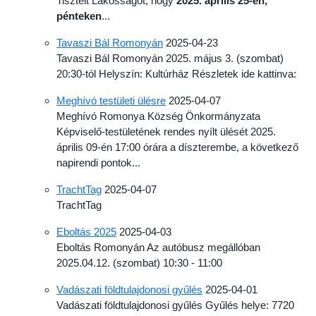
Tisztelt Lakosságot, hogy
2025. április 25-én,
pénteken
...
Tavaszi Bál Romonyán
2025-04-23
Tavaszi Bál Romonyán 2025. május 3. (szombat)
20:30-tól Helyszín: Kultúrház Részletek ide kattinva:
Meghívó testületi ülésre
2025-04-07
Meghívó Romonya Község Önkormányzata
Képviselő-testületének rendes nyílt ülését 2025.
április 09-én 17:00 órára a díszterembe, a következő
napirendi pontok...
TrachtTag
2025-04-07
TrachtTag
Eboltás 2025
2025-04-03
Eboltás Romonyán Az autóbusz megállóban
2025.04.12. (szombat) 10:30 - 11:00
Vadászati földtulajdonosi gyűlés
2025-04-01
Vadászati földtulajdonosi gyűlés Gyűlés helye: 7720