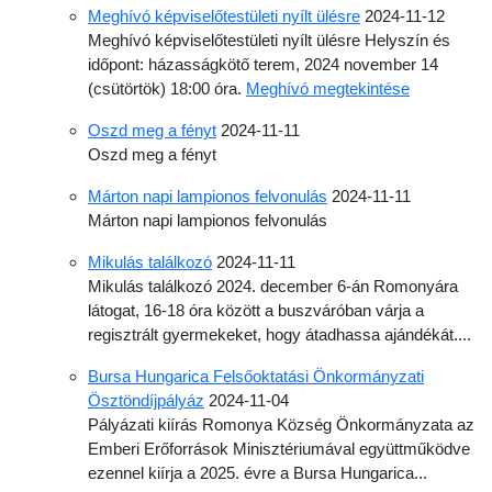
Meghívó képviselőtestületi nyílt ülésre
2024-11-12
Meghívó képviselőtestületi nyílt ülésre Helyszín és
időpont: házasságkötő terem, 2024 november 14
(csütörtök) 18:00 óra.
Meghívó megtekintése
Oszd meg a fényt
2024-11-11
Oszd meg a fényt
Márton napi lampionos felvonulás
2024-11-11
Márton napi lampionos felvonulás
Mikulás találkozó
2024-11-11
Mikulás találkozó 2024. december 6-án Romonyára
látogat, 16-18 óra között a buszváróban várja a
regisztrált gyermekeket, hogy átadhassa ajándékát....
Bursa Hungarica Felsőoktatási Önkormányzati
Ösztöndíjpályáz
2024-11-04
Pályázati kiírás Romonya Község Önkormányzata az
Emberi Erőforrások Minisztériumával együttműködve
ezennel kiírja a 2025. évre a Bursa Hungarica...