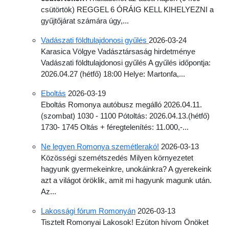
csütörtök) REGGEL 6 ÓRÁIG KELL KIHELYEZNI a
gyűjtőjárat számára úgy,...
Vadászati földtulajdonosi gyűlés
2026-03-24
Karasica Völgye Vadásztársaság hirdetménye
Vadászati földtulajdonosi gyűlés A gyűlés időpontja:
2026.04.27 (hétfő) 18:00 Helye: Martonfa,...
Eboltás
2026-03-19
Eboltás Romonya autóbusz megálló 2026.04.11.
(szombat) 1030 - 1100 Pótoltás: 2026.04.13.(hétfő)
1730- 1745 Oltás + féregtelenítés: 11.000,-...
Ne legyen Romonya szemétlerakó!
2026-03-13
Közösségi szemétszedés Milyen környezetet
hagyunk gyermekeinkre, unokáinkra? A gyerekeink
azt a világot öröklik, amit mi hagyunk magunk után.
Az...
Lakossági fórum Romonyán
2026-03-13
Tisztelt Romonyai Lakosok! Ezúton hívom Önöket