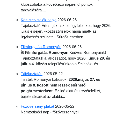
klubszobába a következő napirendi pontok
tárgyalására....
Köztisztviselők napja
2026-06-26
Tájékoztató Értesítjük tisztelt ügyfeleinket, hogy 2026.
július elsején, -köztisztviselők napja miatt- az
ügyintézés szünetel. Sürgős esetben...
Filmforgatás Romonyán
2026-06-26
🎬
Filmforgatás Romonyán
Kedves Romonyaiak!
Tájékoztatjuk a lakosságot, hogy
2026. június 29. és
július 4. között
településünkön a Színház- és...
Tájékoztatás
2026-05-22
Tisztelt Romonyai Lakosok!
2026.május 27. és
június 8. között nem leszek elérhető
polgármesterként
. Ez idő alatt észrevételeiket,
bejelentéseiket az alábbi...
Főzőverseny plakát
2026-05-22
Nemzetiségi nap - főzőversennyel