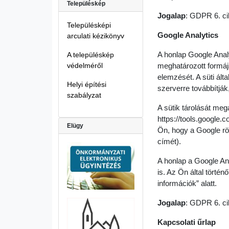
Településkép
Jogalap
: GDPR 6. ci
Településképi
Google Analytics
arculati kézikönyv
A honlap Google Analy
A településkép
védelméről
meghatározott formájá
elemzését. A süti ált
Helyi építési
szerverre továbbítják,
szabályzat
A sütik tárolását me
https://tools.google
Elügy
Ön, hogy a Google rög
címét).
A honlap a Google An
is. Az Ön által törté
információk” alatt.
Jogalap
: GDPR 6. ci
Kapcsolati űrlap