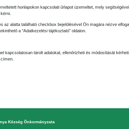
meltetett honlapokon kapcsolati űrlapot üzemeltet, mely segítségéve
 kérni.
l és az alatta található checkbox bejelölésével Ön magára nézve elf
ekinthető a “Adatkezelési tájékoztató” oldalon.
el kapcsolatosan tárolt adatokat, ellenőrizheti és módosítását kérheti.
l címen.
monya Község Önkormányzata