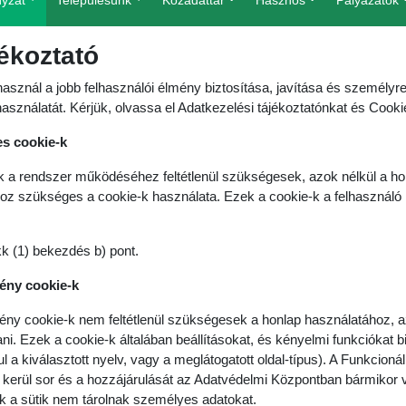
yzat
Településünk
Közadattár
Hasznos
Pályázatok
ékoztató
használ a jobb felhasználói élmény biztosítása, javítása és személy
használatát. Kérjük, olvassa el Adatkezelési tájékoztatónkat és Cooki
es cookie-k
 a rendszer működéséhez feltétlenül szükségesek, azok nélkül a ho
oz szükséges a cookie-k használata. Ezek a cookie-k a felhasználó
k (1) bekezdés b) pont.
mény cookie-k
tmény cookie-k nem feltétlenül szükségesek a honlap használatához, 
ni. Ezek a cookie-k általában beállításokat, és kényelmi funkciókat 
a kiválasztott nyelv, vagy a meglátogatott oldal-típus). A Funkcioná
 kerül sor és a hozzájárulását az Adatvédelmi Központban bármikor v
k a sütik nem tárolnak személyes adatokat.