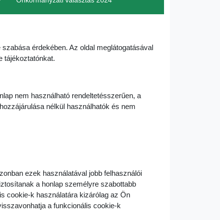
Önkormányzati választás 2024
re szabása érdekében. Az oldal meglátogatásával
e tájékoztatónkat.
nlap nem használható rendeltetésszerűen, a
 hozzájárulása nélkül használhatók és nem
azonban ezek használatával jobb felhasználói
biztosítanak a honlap személyre szabottabb
lis cookie-k használatára kizárólag az Ön
isszavonhatja a funkcionális cookie-k