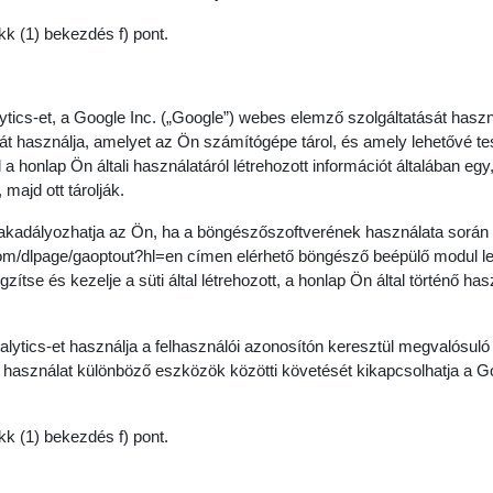
kk (1) bekezdés f) pont.
tics-et, a Google Inc. („Google”) webes elemző szolgáltatását haszn
t használja, amelyet az Ön számítógépe tárol, és amely lehetővé tes
al a honlap Ön általi használatáról létrehozott információt általában e
 majd ott tárolják.
gakadályozhatja az Ön, ha a böngészőszoftverének használata során a
.com/dlpage/gaoptout?hl=en címen elérhető böngésző beépülő modul le
zítse és kezelje a süti által létrehozott, a honlap Ön által történő ha
alytics-et használja a felhasználói azonosítón keresztül megvalósul
nő használat különböző eszközök közötti követését kikapcsolhatja a 
kk (1) bekezdés f) pont.