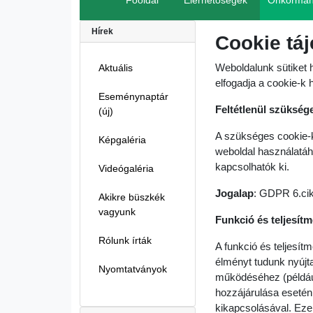
Főoldal
Elérhetőségek
Önkormán
Hírek
Cookie táj
Weboldalunk sütiket 
Aktuális
elfogadja a cookie-k 
Eseménynaptár
Feltétlenül szükség
(új)
A szükséges cookie-k
Képgaléria
weboldal használatáh
kapcsolhatók ki.
Videógaléria
Jogalap
: GDPR 6.cik
Akikre büszkék
vagyunk
Funkció és teljesít
Rólunk írták
A funkció és teljesí
élményt tudunk nyújta
Nyomtatványok
működéséhez (például 
hozzájárulása esetén
kikapcsolásával. Eze