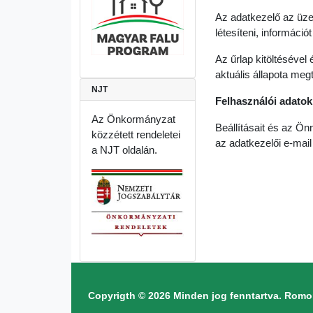
Az adatkezelő az üze
létesíteni, információt
Az űrlap kitöltéséve
aktuális állapota megt
NJT
Felhasználói adatok
Az Önkormányzat
Beállításait és az Önn
közzétett rendeletei
az adatkezelői e-mai
a NJT oldalán.
Copyrigth © 2026 Minden jog fenntartva. Ro